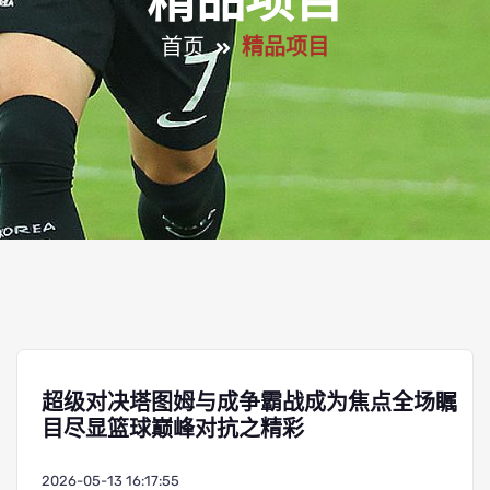
精品项目
首页
精品项目
超级对决塔图姆与成争霸战成为焦点全场瞩
目尽显篮球巅峰对抗之精彩
2026-05-13 16:17:55