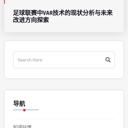
足球联赛中VAR技术的现状分析与未来
改进方向探索
导航
知道好博