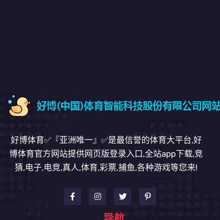
好博体育✅『亚洲唯一』✅是最信誉的体育大平台,好
博体育官方网站提供网页版登录入口,全站app下载,竞
猜,电子,电竞,真人,体育,彩票,捕鱼,各种游戏等您来!
导航