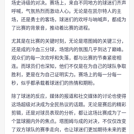
场史诗级的对决。赛场上，来自不同地方的球迷们齐声
呼喊，气氛热烈而激动人心。无论是在凯尔特人的主
场，还是勇士的客场，球迷们的欢呼与呐喊声，都成为
了比赛的背景音，推动着比赛的进程。
尤其是在比赛的关键时刻，无论是塔图姆的关键三分，
还是成的冷血三分球，场馆内的氛围几乎到达了巅峰。
观众们的每一次欢呼和失落，都与比赛的节奏紧密相
连。而球员们也深知，他们不仅是在为自己的球队争取
胜利，更是在为自己证明实力。赛场上的每一分每一
秒，似乎都承载着球迷们的热情和期盼。
除了球迷的反应，媒体的报道和社交媒体的讨论也使得
这场超级对决成为全民热议的话题。无论是赛后的精彩
剪辑，还是对球员表现的分析，都让这场比赛成为了一
个篮球圈内外的焦点。塔图姆与成的对决，不仅仅改变
了双方球队的赛季走向，也让球迷们更加期待未来的更