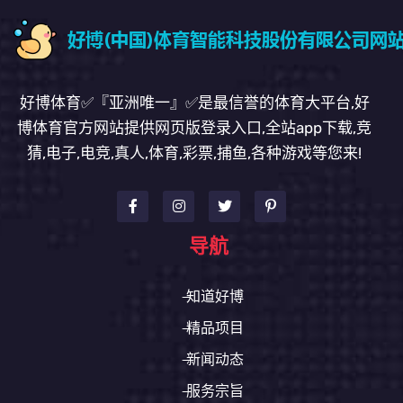
好博体育✅『亚洲唯一』✅是最信誉的体育大平台,好
博体育官方网站提供网页版登录入口,全站app下载,竞
猜,电子,电竞,真人,体育,彩票,捕鱼,各种游戏等您来!
导航
知道好博
精品项目
新闻动态
服务宗旨