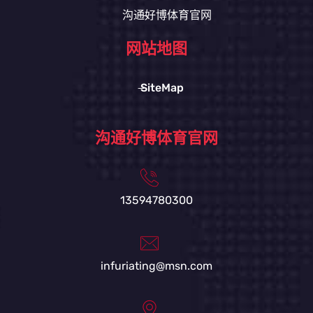
沟通好博体育官网
网站地图
SiteMap
沟通好博体育官网
13594780300
infuriating@msn.com