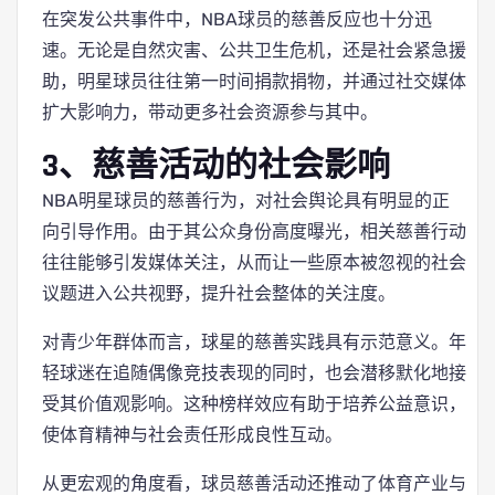
在突发公共事件中，NBA球员的慈善反应也十分迅
速。无论是自然灾害、公共卫生危机，还是社会紧急援
助，明星球员往往第一时间捐款捐物，并通过社交媒体
扩大影响力，带动更多社会资源参与其中。
3、慈善活动的社会影响
NBA明星球员的慈善行为，对社会舆论具有明显的正
向引导作用。由于其公众身份高度曝光，相关慈善行动
往往能够引发媒体关注，从而让一些原本被忽视的社会
议题进入公共视野，提升社会整体的关注度。
对青少年群体而言，球星的慈善实践具有示范意义。年
轻球迷在追随偶像竞技表现的同时，也会潜移默化地接
受其价值观影响。这种榜样效应有助于培养公益意识，
使体育精神与社会责任形成良性互动。
从更宏观的角度看，球员慈善活动还推动了体育产业与