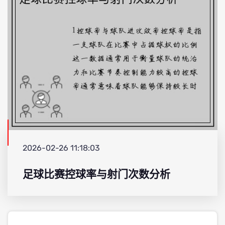
2026-02-26 11:18:03
足球比赛控球率与射门次数分析