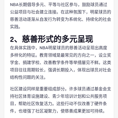
NBA长期倡导多元、平等与社区参与，鼓励球员通过
公益项目与社会建立连接。在这种氛围下，明星球员的
慈善活动逐渐从自发行为转变为系统化、持续化的社会
实践。
2、慈善形式的多元呈现
在具体实践中，NBA明星球员的慈善活动呈现出高度
多样化的特征。教育领域是最常见的方向之一，设立奖
学金、捐建学校、改善教学条件等举措屡见不鲜。这类
项目往往周期较长，强调长期投入，体现出球员对社会
结构性问题的关注。
社区建设同样是重要组成部分。许多球员通过基金会支
持社区体育设施建设、青少年培训计划和公共服务项
目，帮助社区恢复活力。这些行动不仅改善了硬件条
件，也增强了社区凝聚力，使慈善成果更加可持续。