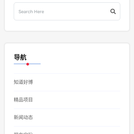
导航
知道好博
精品项目
新闻动态