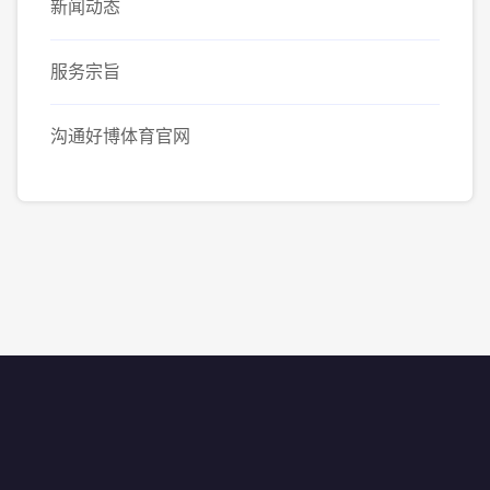
新闻动态
服务宗旨
沟通好博体育官网