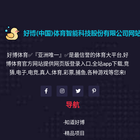
好博体育✅『亚洲唯一』✅是最信誉的体育大平台,好
博体育官方网站提供网页版登录入口,全站app下载,竞
猜,电子,电竞,真人,体育,彩票,捕鱼,各种游戏等您来!
导航
知道好博
精品项目