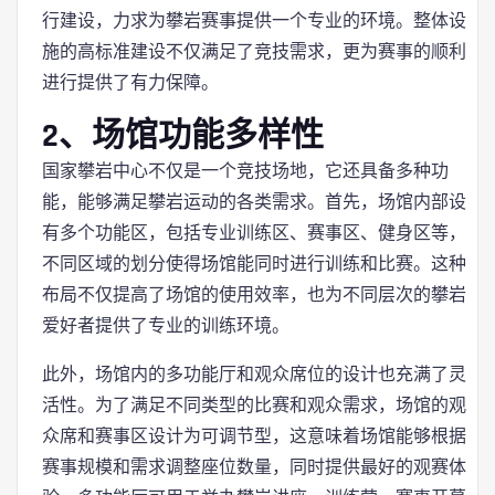
行建设，力求为攀岩赛事提供一个专业的环境。整体设
施的高标准建设不仅满足了竞技需求，更为赛事的顺利
进行提供了有力保障。
2、场馆功能多样性
国家攀岩中心不仅是一个竞技场地，它还具备多种功
能，能够满足攀岩运动的各类需求。首先，场馆内部设
有多个功能区，包括专业训练区、赛事区、健身区等，
不同区域的划分使得场馆能同时进行训练和比赛。这种
布局不仅提高了场馆的使用效率，也为不同层次的攀岩
爱好者提供了专业的训练环境。
此外，场馆内的多功能厅和观众席位的设计也充满了灵
活性。为了满足不同类型的比赛和观众需求，场馆的观
众席和赛事区设计为可调节型，这意味着场馆能够根据
赛事规模和需求调整座位数量，同时提供最好的观赛体